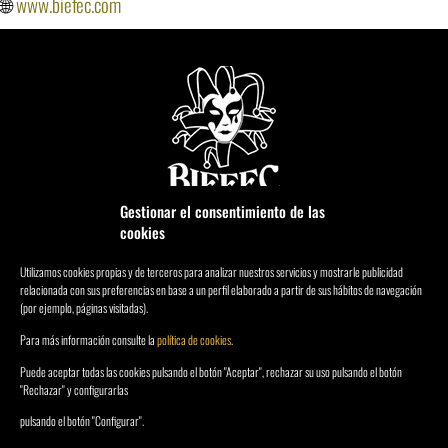
🌐
www.biefec.com
Gestionar el consentimiento de las
cookies
Utilizamos cookies propias y de terceros para analizar nuestros servicios y mostrarle publicidad
relacionada con sus preferencias en base a un perfil elaborado a partir de sus hábitos de navegación
LLÁMANOS
(por ejemplo, páginas visitadas).
Para más información consulte la
política de cookies
.
Puede aceptar todas las cookies pulsando el botón "Aceptar", rechazar su uso pulsando el botón
"Rechazar" y configurarlas
C. Romería, 25, 28864 Ajalvir, Madrid
pulsando el botón "Configurar".
Política de privacidad
Política de cookies
Aviso Legal