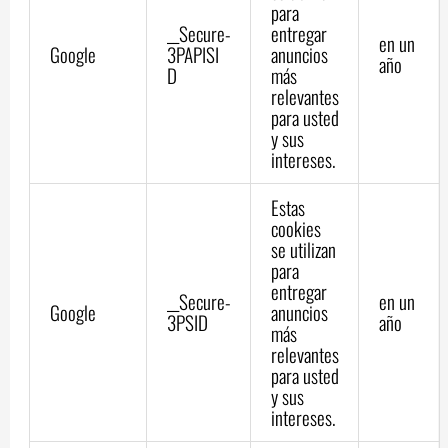
para
__Secure-
entregar
en un
Google
3PAPISI
anuncios
año
D
más
relevantes
para usted
y sus
intereses.
Estas
cookies
se utilizan
para
entregar
__Secure-
en un
Google
anuncios
3PSID
año
más
relevantes
para usted
y sus
intereses.