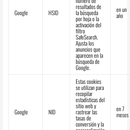
número de
resultados de
en un
Google
HSID
la búsqueda
año
por hoja o la
activación del
filtro
SafeSearch.
Ajusta los
anuncios que
aparecen en la
búsqueda de
Google.
Estas cookies
se utilizan para
recopilar
estadísticas del
sitio web y
en 7
Google
NID
rastrear las
meses
tasas de
conversión y la