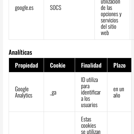
utilización
google.es
SOCS
de las
opciones y
servicios
del sitio
web
Analíticas
Propiedad
Cookie
Finalidad
Plazo
ID utiliza
para
Google
en un
_ga
identificar
Analytics
año
a los
usuarios
Estas
cookies
se utilizan