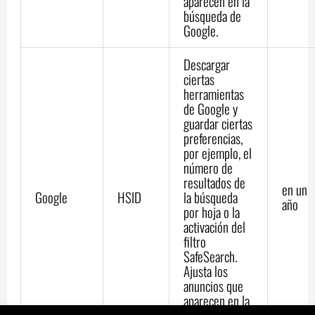
aparecen en la
búsqueda de
Google.
Descargar
ciertas
herramientas
de Google y
guardar ciertas
preferencias,
por ejemplo, el
número de
resultados de
en un
Google
HSID
la búsqueda
año
por hoja o la
activación del
filtro
SafeSearch.
Ajusta los
anuncios que
aparecen en la