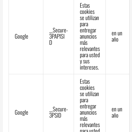
Estas
cookies
se utilizan
para
__Secure-
entregar
en un
Google
3PAPISI
anuncios
año
D
más
relevantes
para usted
y sus
intereses.
Estas
cookies
se utilizan
para
entregar
__Secure-
en un
Google
anuncios
3PSID
año
más
relevantes
para usted